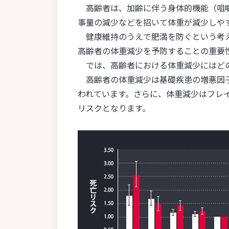
高齢者は、加齢に伴う身体的機能（咀嚼
腸内フローラ②：腸内フローラと健康との
腸内フローラ③：ヤクルトの取り組み（前
事量の減少などを招いて体重が減少しや
腸内フローラ④：ヤクルトの取り組み（後
健康維持のうえで肥満を防ぐという考え
高齢者の体重減少を予防することの重要
身近な感染症
では、高齢者における体重減少にはど
身近な感染症：ノロウイルス編①
高齢者の体重減少は基礎疾患の増悪因子
身近な感染症：ノロウイルス編②
われています。さらに、体重減少はフレイル※の主要
身近な感染症：食中毒編①
リスクとなります。