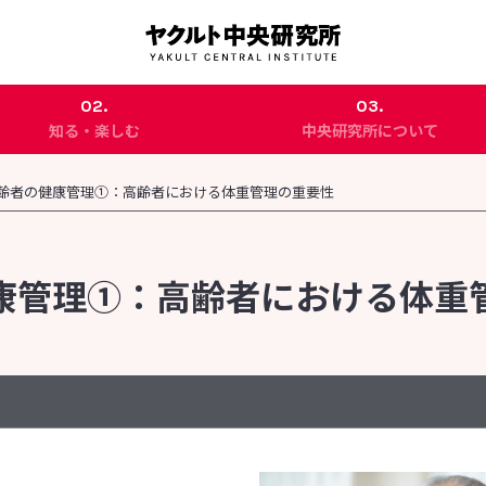
02.
03.
知る・楽しむ
中央研究所について
代田記念館
中央研究所の概要
齢者の健康管理①：高齢者における体重管理の重要性
企業訪問プログラム
主な研究成果
CSR活動
康管理①：高齢者における体重
身近な感染症：食中毒編②