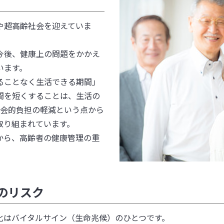
脳腸相関
脳腸相関①：序章（ストレス
や超高齢社会を迎えていま
脳腸相関②：脳と対話する腸
脳腸相関③：脳腸相関は腸内
ずす要因
脳腸相関④：乳酸菌が脳腸相
今後、健康上の問題をかかえ
何？
脳腸相関⑤：乳酸菌が脳腸相
います。
用（前編）
ることなく生活できる期間」
用（後編）
高血糖を抑えるグァバ葉茶
間を短くすることは、生活の
食後の血糖値対策の重要性①
下防止や社会的負担の軽減という点から
食後の血糖値対策の重要性②
取り組まれています。
食後の血糖値対策の重要性③
から、高齢者の健康管理の重
？（前編）
高齢者の健康管理
？（後編）
高齢者の健康管理①：高齢者
える！？（前編）
高齢者の健康管理②：プロバ
える！？（後編）
のリスク
腸の健康に役立つ機能性素材
腸の健康に役立つ機能性素材
はバイタルサイン（生命兆候）のひとつです。