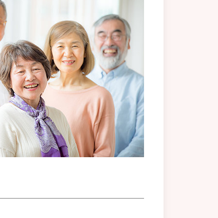
社会の健康テーマ、脳腸相関）
細菌なしには語れない？！
関に及ぼす影響（前編）
関に及ぼす影響（後編）
における体重管理の重要性
イオティクスの新たな可能性
①：ガラクトオリゴ糖とは？