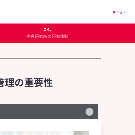
▶ English
04.
中央研究所の研究体制
組織構成と役割
信頼性保証室
基盤研究所
微生物研究所
管理の重要性
食品研究所
医薬品研究所
化粧品研究所
安全性研究所
分析試験研究所
非営利法人ヤクルト本社ヨーロッパ研究所