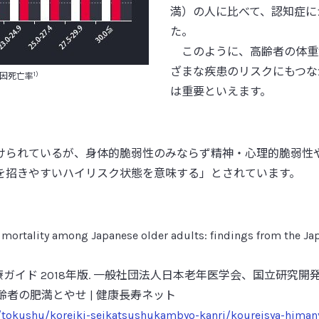
満）の人に比べて、認知症に
た。
このように、高齢者の体重減
ざまな疾患のリスクにもつな
1)
死因死亡率
は重要といえます。
けられているが、身体的脆弱性のみならず精神・心理的脆弱性
を招きやすいハイリスク状態を意味する」とされています。
mortality among Japanese older adults: findings from the Jap
療ガイド 2018年版. 一般社団法人日本老年医学会、国立研究開
者の肥満とやせ | 健康長寿ネット
cs/tokushu/koreiki-seikatsushukambyo-kanri/koureisya-himan