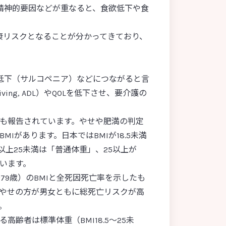
②：ガラクトオリゴ糖のパワー
精神的要因などが重なると、食欲低下や食
康リスクとなることが分かってきており、
は？
種類
スを整える乳酸菌への期待
YIT 0132の可能性（前編）
低下（サルコペニア）などにつながると言
YIT 0132の可能性（後編）
ving, ADL）やQOLを低下させ、要介護の
も報告されています。やせや肥満の判定
Iがあります。日本ではBMIが18.5未満
5以上25未満は「普通体重」、25以上が
います。
79歳）のBMIと全死因死亡率を示したも
やせの方が男女ともに総死亡リスクが高
。
齢者は標準体重（BMI18.5～25未