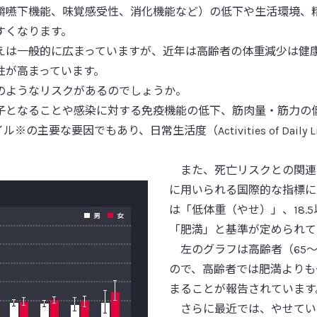
腸の健康に役立つ機能性素材
嚥下機能、味覚感受性、消化機能など）の低下や生活環境、
関わり
編）
すくなります。
アレルギー
編）
は一般的に広まっていますが、近年は高齢者の体重減少は健
アレルギー①：アレルギーと
性が高まっています。
アレルギー②：アレルギーの
のようなリスクがあるのでしょうか。
アレルギー③：免疫のバラン
アレルギー④：Ｌ．プランタルム 
となることや感染に対する免疫機能の低下、筋肉量・筋力の
アレルギー⑤：Ｌ．プランタルム 
な要因でもあり、日常生活度（Activities of Daily Li
また、死亡リスクとの関連
に用いられる国際的な指標にBM
は「低体重（やせ）」、18.
「肥満」と基準が定められて
左のグラフは高齢者（65～
ので、高齢者では肥満よりも
まることが報告されています
さらに最近では、やせている高