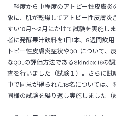
軽度から中程度のアトピー性皮膚炎の
CSR活動
象に、肌が乾燥してアトピー性皮膚炎
すい10月～2月にかけて試験を実施し
中央研究所の研究体制
者に発酵果汁飲料を1日1本、8週間飲
トピー性皮膚炎症状やQOLについて、
組織構成と役割
なQOLの評価方法であるSkindex 16
査を行いました（試験１）。さらに試
信頼性保証室
中で同意が得られた18名については、
基盤研究所
同様の試験を繰り返し実施しました（
微生物研究所