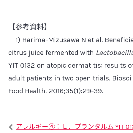
【参考資料】
1) Harima-Mizusawa N et al. Beneficial
citrus juice fermented with
Lactobacil
YIT 0132 on atopic dermatitis: results of
adult patients in two open trials. Biosc
Food Health. 2016;35(1):29-39.
アレルギー④：Ｌ．プランタルム YIT 0