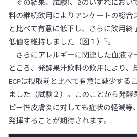
その結果、試験1、2のいずれにおい
食品研究所
料の継続飲用によりアンケートの総合
と比べて有意に低下し、さらに飲用終
医薬品研究所
1)
低値を維持しました（図１）
。
化粧品研究所
さらにアレルギーに関連した血液マ
ところ、発酵果汁飲料の飲用により、総
安全性研究所
ECPは摂取前と比べて有意に減少する
分析試験研究所
ました（試験２）。このことから発酵
ピー性皮膚炎に対しても症状の軽減等
非営利法人ヤクルト本社ヨーロッパ研
発揮することが期待されます。