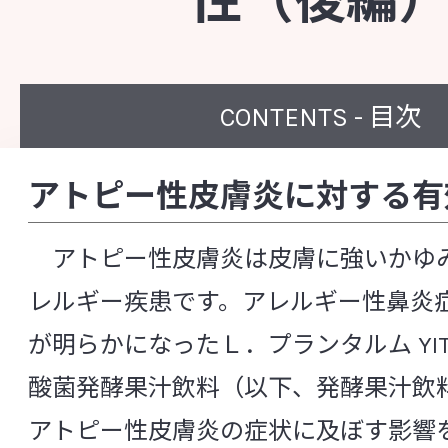
性（後編
知る・楽しむ
CONTENTS - 目次
代田記念館
アトピー性皮膚炎に対する有
企業訪問プログラム
アトピー性皮膚炎は皮膚に強いかゆ
中央研究所について
レルギー疾患です。アレルギー性鼻炎
が明らかになったＬ．プランタルム YIT 
中央研究所の概要
酸菌発酵果汁飲料（以下、発酵果汁飲
アトピー性皮膚炎の症状に及ぼす影響
主な研究成果