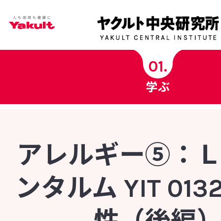
学ぶ
01.
学ぶ
ヤクルト中央研究所科学チャンネル
ヤクルト健康コラム
アレルギー⑤：
健康用語の基礎知識
ンタルム YIT 01
菌の図鑑