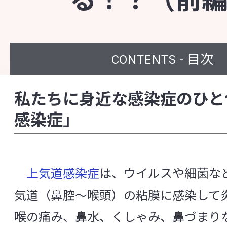
る！？（前
知る・楽しむ
CONTENTS - 目次
代田記念館
私たちに身近な感染症のひと
企業訪問プログラム
感染症」
中央研究所について
上気道感染症
は、ウイルスや細菌な
中央研究所の概要
気道（鼻腔～喉頭）の粘膜に感染して
喉の痛み、鼻水、くしゃみ、鼻づまり
主な研究成果