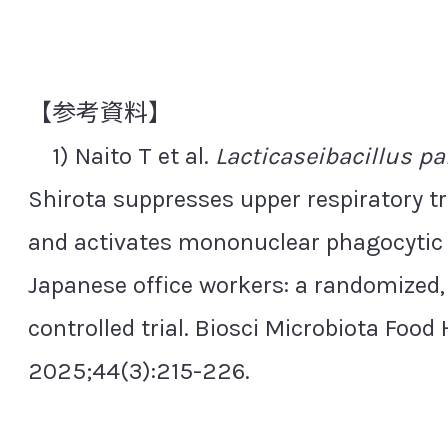
【参考資料】
1) Naito T et al.
Lacticaseibacillus pa
Shirota suppresses upper respiratory tr
and activates mononuclear phagocytic c
Japanese office workers: a randomized, 
controlled trial. Biosci Microbiota Food 
2025;44(3):215-226.