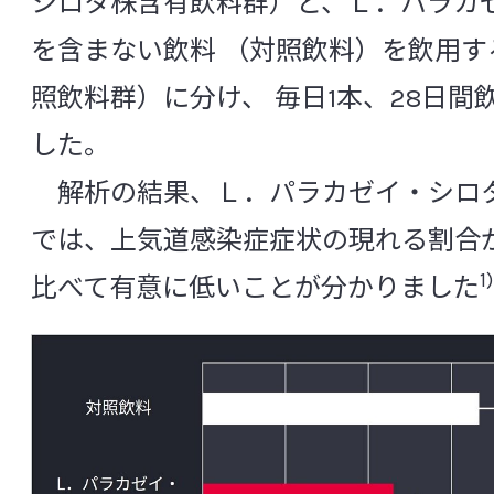
シロタ株含有飲料群）と、Ｌ．パラカ
を含まない飲料 （対照飲料）を飲用す
照飲料群）に分け、 毎日1本、28日間
した。
解析の結果、Ｌ．パラカゼイ・シロ
では、上気道感染症症状の現れる割合
1)
比べて有意に低いことが分かりました