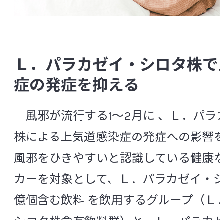
食品研究所
医薬品研究所
Ｌ．パラカゼイ・シロタ株で
化粧品研究所
症の発症を抑える
安全性研究所
風邪が流行する1～2月に 、Ｌ．パラ
株による上気道感染症の発症への影響
分析試験研究所
風邪をひきやすいと認識している健康
非営利法人ヤクルト本社ヨーロッパ研
カーを対象として、Ｌ．パラカゼイ・シ
億個含む飲料 を飲用するグループ（Ｌ