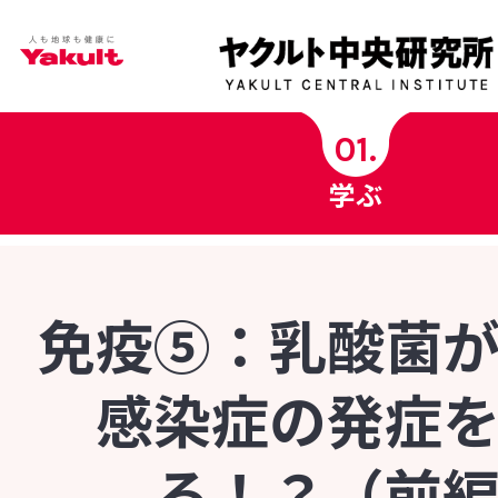
学ぶ
01.
学ぶ
ヤクルト中央研究所科学チャンネル
ヤクルト健康コラム
免疫⑤：乳酸菌
健康用語の基礎知識
感染症の発症
菌の図鑑