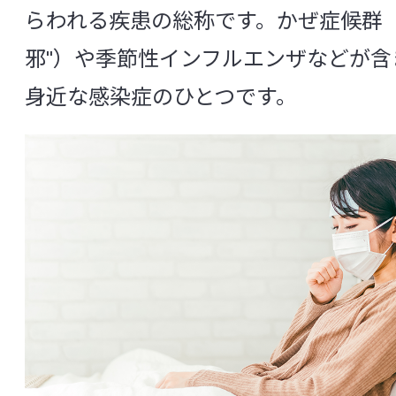
らわれる疾患の総称です。かぜ症候群（
CSR活動
邪"）や季節性インフルエンザなどが含
身近な感染症のひとつです。
中央研究所の研究体制
組織構成と役割
信頼性保証室
基盤研究所
微生物研究所