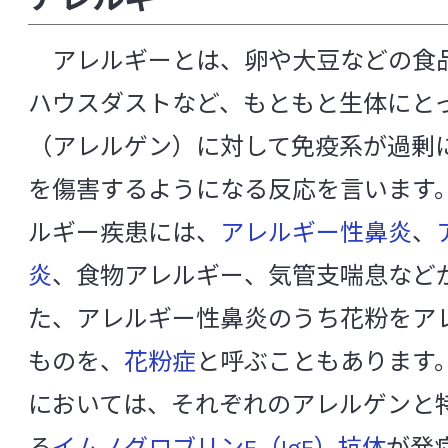
[や行]
[ら行]
[英数]
知る・楽しむ
アレルギーとは、卵や大豆などの食
ハウスダストなど、もともと生体にと
[英数]
代田記念館
（アレルゲン）に対して免疫系が過剰
α-グルコシダーゼ阻害
B細胞
を傷害するようになる反応を言います
企業訪問プログラム
cDC（従来型樹状細胞）
ルギー疾患には、
アレルギー性鼻炎
、
FISH法（ 蛍光 in situ ハイブリダイゼーシ
炎
、食物アレルギー、気管支喘息など
中央研究所について
FOXP3
GABA（γ-アミノ酪酸）
I
た、アレルギー性鼻炎のうち花粉をア
METs（メッツ）
MRSA
NK細胞
ものを、
花粉症
と呼ぶこともあります
中央研究所の概要
NST（Nutrition Support Team）
においては、それぞれのアレルゲンと
p-クレジル硫酸（パラクレジル硫酸、p-ク
主な研究成果