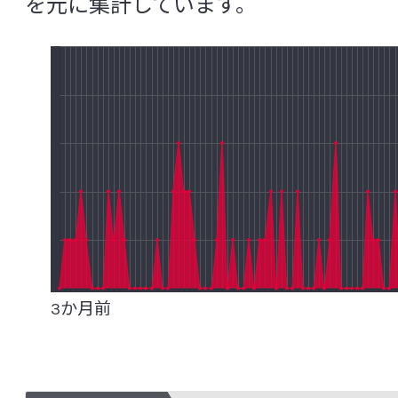
を元に集計しています。
菌血症
グァバ葉ポリフェノール
ク
グラム陽性（陰性）菌
クロレラ
ゲ
下痢
研究レビュー（システマティックレビュー、Sys
Review(SR)）
交感神経
抗菌ペプチド
高血圧
抗酸化
抗生物質（抗菌薬）耐性菌
コホート研究
コルチゾール
コレス
3か月前
[さ行]