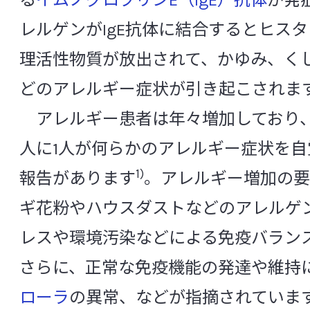
る
イムノグロブリンE（IgE）抗体
が発
PCR
RT-PCR
SIRS
レルゲンがIgE抗体に結合するとヒス
CSR活動
SSI（ Surgical Site Infection ：手術部位
理活性物質が放出されて、かゆみ、く
Toll様受容体
TOSムピロシン培地
どのアレルギー症状が引き起こされま
中央研究所の研究体制
アレルギー患者は年々増加しており、
[あ行]
人に1人が何らかのアレルギー症状を自
組織構成と役割
アグリコン
アトピー性皮膚炎
アル
1)
報告があります
。アレルギー増加の要
信頼性保証室
アレルギー
アンチエイジング
アン
ギ花粉やハウスダストなどのアレルゲ
アントシアニン
胃
胃酸
萎縮
レスや環境汚染などによる免疫バラン
基盤研究所
イソフラボン
遺伝子変異
胃不定愁
さらに、正常な免疫機能の発達や維持
微生物研究所
インスリン抵抗性
院内感染
インフ
ローラ
の異常、などが指摘されていま