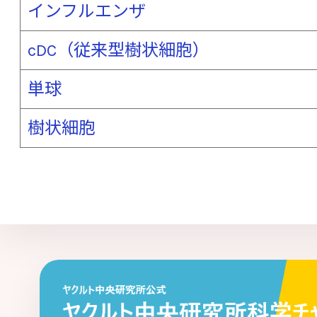
インフルエンザ
[な行]
cDC（従来型樹状細胞）
内分泌かく乱化学物質
難消化性
難
単球
乳がん
乳酸菌
乳酸菌発酵エキス
樹状細胞
ノロウイルス
[は行]
パイエル板
敗血症
培養法
パイロシークエンス（パイロシークエンシン
バクテリアルトランスロケーション
ヒ
微生物の垂直伝播
微生物の水平伝播