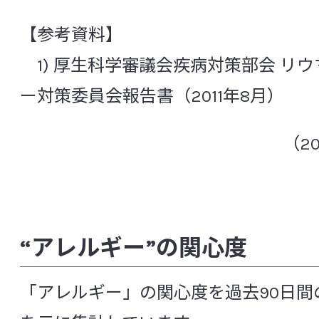
ウレアブレステスト(尿素呼気試験)
疫
食品研究所
【参考資料】
エコール
塩酸イリノテカン
炎症
1) 厚生科学審議会疾病対策部会 リ
医薬品研究所
オープン試験・ランダム化試験
オキサ
ー対策委員会報告書（2011年8月）
化粧品研究所
[か行]
（2
安全性研究所
角層水分含量
過敏性腸症候群（IBS: Irritable bowel synd
分析試験研究所
花粉症
ガラクトオリゴ糖
がん幹細
“アレルギー”の関心度
非営利法人ヤクルト本社ヨーロッパ研
感染性合併症
機能性消化管障害
「アレルギー」の関心度を過去90日間
機能性ディスペプシア
強化培養
共