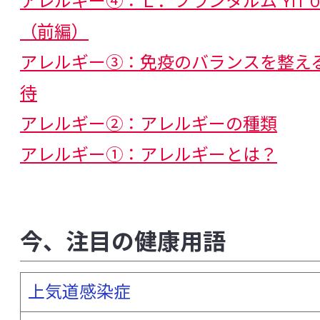
アレルギー④：Ｌ．プランタルム YIT 0
（前編）
タイトジャンクション
多剤耐性菌
アレルギー③：免疫のバランスを整え
多糖 - ペプチドグリカン複合体
単球
待
胆汁酸
胆道がん
腸炎関連大腸がん
アレルギー②：アレルギーの種類
腸管出血性大腸菌
腸管神経系
腸管
アレルギー①：アレルギーとは？
腸内常在菌
腸内フローラ
通年性ア
低出生体重児
ディスバイオシス
ディフィシル菌関連下痢症
適応（獲得
今、注目の健康用語
デルタパワー
糖代謝異常
豆乳・発
上気道感染症
糖尿病
トランスグルタミナーゼ