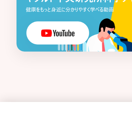
ヒトミルクオリゴ糖
ビフィズス菌
肥満
表在性膀胱がん
日和見感染症
フェノール類
フコイダン
フコシル
プラセボ
プラセボ対照二重遮蔽二群並
プレバイオティクス
プロテオーム
プロバイオティクス
分泌型IgA抗体
変異原性
便秘
放射能
ポスト
ホスファチジルセリン
[ま行]