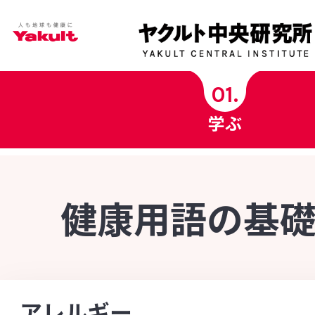
学ぶ
01.
学ぶ
ヤクルト中央研究所科学チャンネル
ヤクルト健康コラム
健康用語の基
健康用語の基礎知識
INDEX - 索引
菌の図鑑
[あ行]
[か行]
[さ行]
[た行]
[な行]
アレルギー