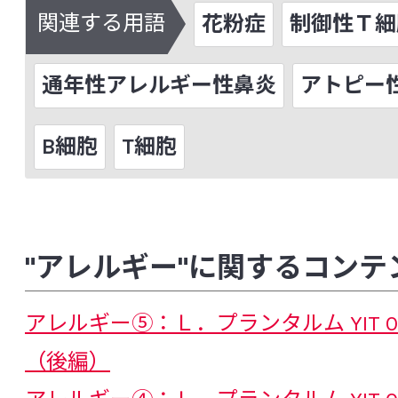
サイトカイン
細胞壁多糖
自己免疫
関連する用語
花粉症
制御性Ｔ細胞
脂質異常症（高脂血症）
歯周病
自
通年性アレルギー性鼻炎
アトピー
周術期（周手術期）
樹状細胞
種多
硝化細菌
上気道感染症
小腸
B細胞
T細胞
小胞体ストレス
食中毒
食物繊維
シンバイオティクス
睡眠の質
スト
制御性Ｔ細胞（Treg）
整腸作用
"アレルギー"に関するコンテ
染色体異常
前立腺がん
アレルギー⑤：Ｌ．プランタルム YIT 0
[た行]
（後編）
大うつ病
大腸
大腸がん
大腸