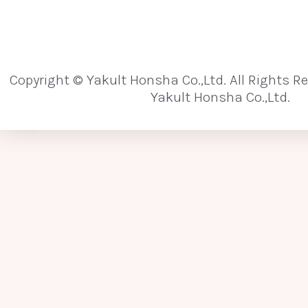
マイクロアレイ
マイクロバイオーム
慢性炎症
迷走神経
メタゲノム解析
Copyright © Yakult Honsha Co.,Ltd. All Rights R
メタボリックシンドローム
免疫
モ
Yakult Honsha Co.,Ltd.
[や行]
薬物相互作用
予防医学
[ら行]
ラメラ構造脂質
リーキーガット（Leaky Gut、腸管壁侵漏）