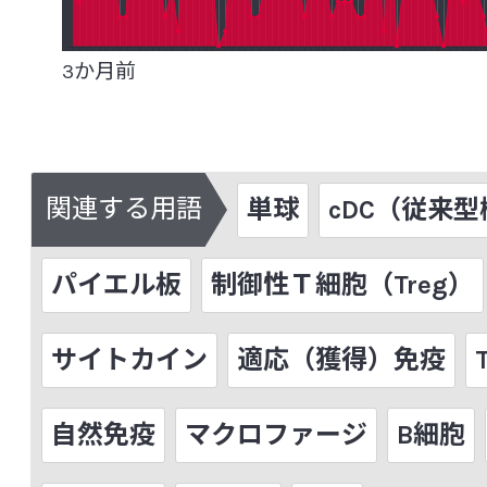
菌血症
グァバ葉ポリフェノール
ク
グラム陽性（陰性）菌
クロレラ
ゲ
3か月前
下痢
研究レビュー（システマティックレビュー、Sys
関連する用語
単球
cDC（従来
Review(SR)）
交感神経
抗菌ペプチド
高血圧
パイエル板
制御性Ｔ細胞（Treg）
抗酸化
抗生物質（抗菌薬）耐性菌
サイトカイン
適応（獲得）免疫
コホート研究
コルチゾール
コレス
自然免疫
マクロファージ
B細胞
[さ行]