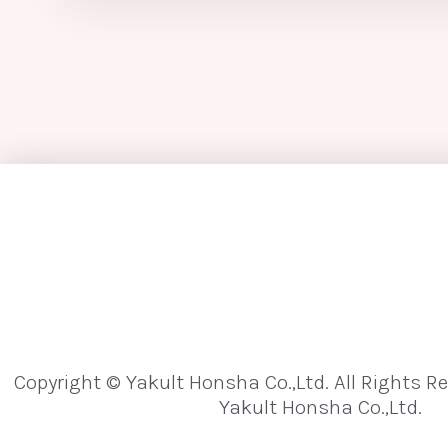
[な行]
内分泌かく乱化学物質
難消化性
難
乳がん
乳酸菌
乳酸菌発酵エキス
ノロウイルス
[は行]
パイエル板
敗血症
培養法
パイロシークエンス（パイロシークエンシン
Copyright © Yakult Honsha Co.,Ltd. All Rights R
バクテリアルトランスロケーション
ヒ
Yakult Honsha Co.,Ltd.
微生物の垂直伝播
微生物の水平伝播