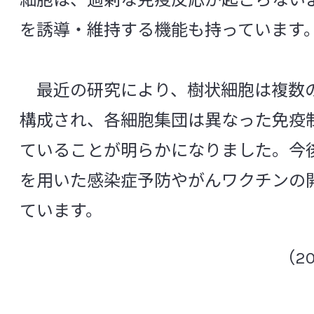
細胞は、過剰な免疫反応が起こらない
PCR
RT-PCR
SIRS
を誘導・維持する機能も持っています
CSR活動
SSI（ Surgical Site Infection ：手術部位
Toll様受容体
TOSムピロシン培地
最近の研究により、樹状細胞は複数
中央研究所の研究体制
構成され、各細胞集団は異なった免疫
[あ行]
ていることが明らかになりました。今
組織構成と役割
アグリコン
アトピー性皮膚炎
アル
を用いた感染症予防やがんワクチンの
信頼性保証室
アレルギー
アンチエイジング
アン
ています。
アントシアニン
胃
胃酸
萎縮
基盤研究所
（2
イソフラボン
遺伝子変異
胃不定愁
微生物研究所
インスリン抵抗性
院内感染
インフ