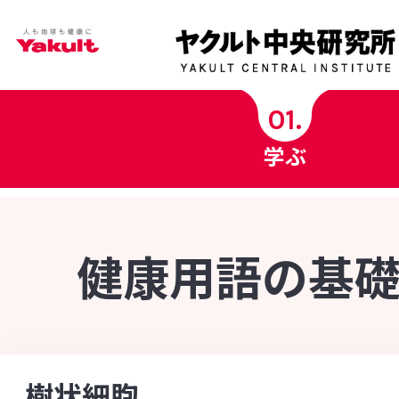
学ぶ
01.
学ぶ
ヤクルト中央研究所科学チャンネル
ヤクルト健康コラム
健康用語の基
健康用語の基礎知識
INDEX - 索引
菌の図鑑
[あ行]
[か行]
[さ行]
[た行]
[な行]
樹状細胞