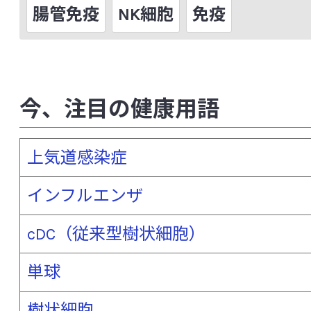
サイトカイン
細胞壁多糖
自己免疫
腸管免疫
NK細胞
免疫
脂質異常症（高脂血症）
歯周病
自
周術期（周手術期）
樹状細胞
種多
硝化細菌
上気道感染症
小腸
今、注目の健康用語
小胞体ストレス
食中毒
食物繊維
上気道感染症
シンバイオティクス
睡眠の質
スト
制御性Ｔ細胞（Treg）
整腸作用
インフルエンザ
染色体異常
前立腺がん
cDC（従来型樹状細胞）
単球
[た行]
樹状細胞
大うつ病
大腸
大腸がん
大腸