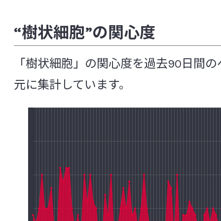
ウレアブレステスト(尿素呼気試験)
疫
食品研究所
“樹状細胞”の関心度
エコール
塩酸イリノテカン
炎症
医薬品研究所
オープン試験・ランダム化試験
オキサ
「樹状細胞」の関心度を過去90日間の
化粧品研究所
元に集計しています。
[か行]
安全性研究所
角層水分含量
過敏性腸症候群（IBS: Irritable bowel synd
分析試験研究所
花粉症
ガラクトオリゴ糖
がん幹細
非営利法人ヤクルト本社ヨーロッパ研
感染性合併症
機能性消化管障害
機能性ディスペプシア
強化培養
共