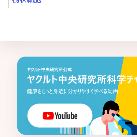
タイトジャンクション
多剤耐性菌
多糖 - ペプチドグリカン複合体
単球
胆汁酸
胆道がん
腸炎関連大腸がん
腸管出血性大腸菌
腸管神経系
腸管
腸内常在菌
腸内フローラ
通年性ア
低出生体重児
ディスバイオシス
ディフィシル菌関連下痢症
適応（獲得
デルタパワー
糖代謝異常
豆乳・発
糖尿病
トランスグルタミナーゼ