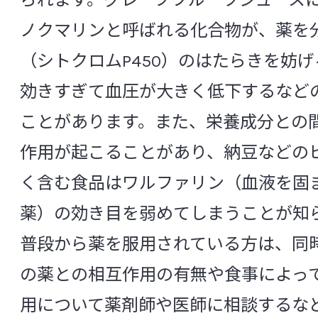
られます。グレープフルーツジュース
PCR
RT-PCR
SIRS
ノクマリンと呼ばれる化合物が、薬を
CSR活動
SSI（ Surgical Site Infection ：手術部位
（シトクロムP450）のはたらきを妨
Toll様受容体
TOSムピロシン培地
効きすぎて血圧が大きく低下するなど
中央研究所の研究体制
ことがあります。また、栄養成分との
[あ行]
作用が起こることがあり、納豆などの
組織構成と役割
アグリコン
アトピー性皮膚炎
アル
く含む食品はワルファリン（血液を固
信頼性保証室
アレルギー
アンチエイジング
アン
薬）の効き目を弱めてしまうことが知
アントシアニン
胃
胃酸
萎縮
普段から薬を服用されている方は、同
基盤研究所
イソフラボン
遺伝子変異
胃不定愁
の薬との相互作用の有無や食事によっ
微生物研究所
インスリン抵抗性
院内感染
インフ
用について薬剤師や医師に相談するな