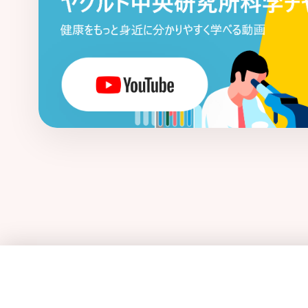
タイトジャンクション
多剤耐性菌
多糖 - ペプチドグリカン複合体
単球
胆汁酸
胆道がん
腸炎関連大腸がん
腸管出血性大腸菌
腸管神経系
腸管
腸内常在菌
腸内フローラ
通年性ア
低出生体重児
ディスバイオシス
ディフィシル菌関連下痢症
適応（獲得
デルタパワー
糖代謝異常
豆乳・発
糖尿病
トランスグルタミナーゼ