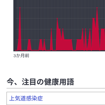
菌血症
グァバ葉ポリフェノール
ク
グラム陽性（陰性）菌
クロレラ
ゲ
下痢
研究レビュー（システマティックレビュー、Sys
Review(SR)）
交感神経
抗菌ペプチド
高血圧
3か月前
抗酸化
抗生物質（抗菌薬）耐性菌
コホート研究
コルチゾール
コレス
今、注目の健康用語
[さ行]
上気道感染症