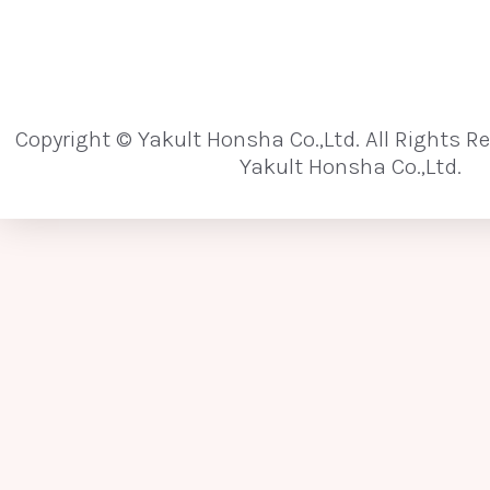
[な行]
内分泌かく乱化学物質
難消化性
難
Copyright © Yakult Honsha Co.,Ltd. All Rights R
乳がん
乳酸菌
乳酸菌発酵エキス
Yakult Honsha Co.,Ltd.
ノロウイルス
[は行]
パイエル板
敗血症
培養法
パイロシークエンス（パイロシークエンシン
バクテリアルトランスロケーション
ヒ
微生物の垂直伝播
微生物の水平伝播