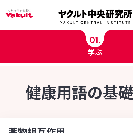
学ぶ
01.
学ぶ
ヤクルト中央研究所科学チャンネル
ヤクルト健康コラム
健康用語の基
健康用語の基礎知識
INDEX - 索引
菌の図鑑
[あ行]
[か行]
[さ行]
[た行]
[な行]
薬物相互作用