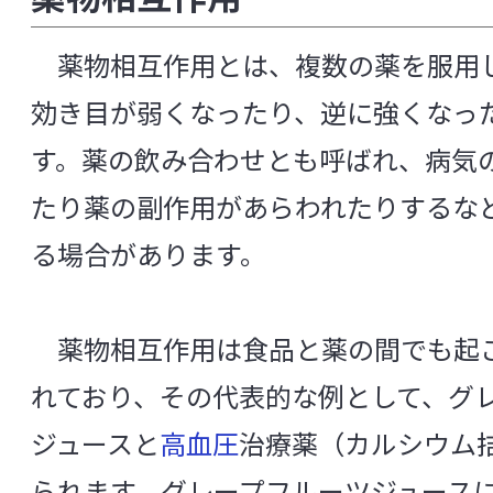
[や行]
[ら行]
[英数]
知る・楽しむ
薬物相互作用とは、複数の薬を服用
効き目が弱くなったり、逆に強くなっ
[英数]
代田記念館
す。薬の飲み合わせとも呼ばれ、病気
α-グルコシダーゼ阻害
B細胞
たり薬の副作用があらわれたりするな
企業訪問プログラム
cDC（従来型樹状細胞）
る場合があります。
FISH法（ 蛍光 in situ ハイブリダイゼーシ
中央研究所について
FOXP3
GABA（γ-アミノ酪酸）
I
薬物相互作用は食品と薬の間でも起
METs（メッツ）
MRSA
NK細胞
れており、その代表的な例として、グ
中央研究所の概要
NST（Nutrition Support Team）
ジュースと
高血圧
治療薬（カルシウム
p-クレジル硫酸（パラクレジル硫酸、p-ク
主な研究成果