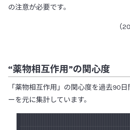
ウレアブレステスト(尿素呼気試験)
疫
の注意が必要です。
食品研究所
エコール
塩酸イリノテカン
炎症
（2
医薬品研究所
オープン試験・ランダム化試験
オキサ
化粧品研究所
[か行]
安全性研究所
“薬物相互作用”の関心度
角層水分含量
過敏性腸症候群（IBS: Irritable bowel synd
分析試験研究所
「薬物相互作用」の関心度を過去90日
花粉症
ガラクトオリゴ糖
がん幹細
ーを元に集計しています。
非営利法人ヤクルト本社ヨーロッパ研
感染性合併症
機能性消化管障害
機能性ディスペプシア
強化培養
共