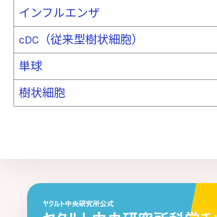
サイトカイン
細胞壁多糖
自己免疫
インフルエンザ
脂質異常症（高脂血症）
歯周病
自
cDC（従来型樹状細胞）
周術期（周手術期）
樹状細胞
種多
単球
硝化細菌
上気道感染症
小腸
小胞体ストレス
食中毒
食物繊維
樹状細胞
シンバイオティクス
睡眠の質
スト
制御性Ｔ細胞（Treg）
整腸作用
染色体異常
前立腺がん
[た行]
大うつ病
大腸
大腸がん
大腸