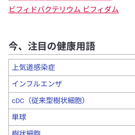
ビフィドバクテリウム ビフィダム
マイクロアレイ
マイクロバイオーム
慢性炎症
迷走神経
メタゲノム解析
メタボリックシンドローム
免疫
モ
今、注目の健康用語
[や行]
上気道感染症
薬物相互作用
予防医学
インフルエンザ
[ら行]
cDC（従来型樹状細胞）
ラメラ構造脂質
単球
リーキーガット（Leaky Gut、腸管壁侵漏）
樹状細胞