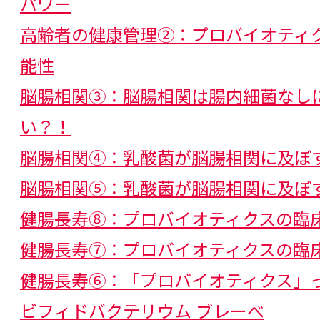
パワー
ヒトミルクオリゴ糖
ビフィズス菌
高齢者の健康管理②：プロバイオティ
肥満
表在性膀胱がん
日和見感染症
能性
フェノール類
フコイダン
フコシル
脳腸相関③：脳腸相関は腸内細菌なし
プラセボ
プラセボ対照二重遮蔽二群並
い？！
脳腸相関④：乳酸菌が脳腸相関に及ぼ
プレバイオティクス
プロテオーム
脳腸相関⑤：乳酸菌が脳腸相関に及ぼ
プロバイオティクス
分泌型IgA抗体
健腸長寿⑧：プロバイオティクスの臨
変異原性
便秘
放射能
ポスト
健腸長寿⑦：プロバイオティクスの臨
ホスファチジルセリン
健腸長寿⑥：「プロバイオティクス」
ビフィドバクテリウム ブレーべ
[ま行]