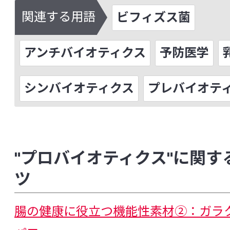
関連する用語
ビフィズス菌
[な行]
内分泌かく乱化学物質
難消化性
難
アンチバイオティクス
予防医学
乳がん
乳酸菌
乳酸菌発酵エキス
シンバイオティクス
プレバイオテ
ノロウイルス
[は行]
パイエル板
敗血症
培養法
"プロバイオティクス"に関す
ツ
パイロシークエンス（パイロシークエンシン
バクテリアルトランスロケーション
ヒ
腸の健康に役立つ機能性素材②：ガラ
微生物の垂直伝播
微生物の水平伝播