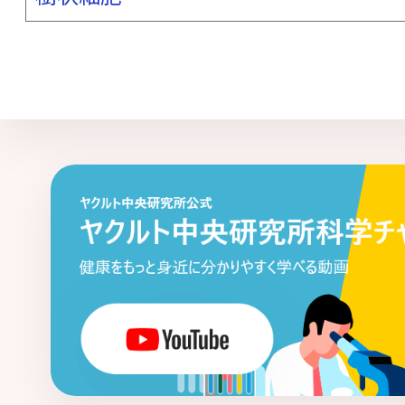
リボソームRNA（rRNA）
リポ多糖（LPS：Lipopolysaccharide）
レム睡眠・ノンレム睡眠
[わ行]