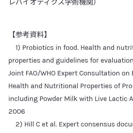
レバイオティクス学術機関）
菌血症
グァバ葉ポリフェノール
ク
グラム陽性（陰性）菌
クロレラ
ゲ
下痢
【参考資料】
研究レビュー（システマティックレビュー、Sys
1) Probiotics in food. Health and nutri
Review(SR)）
properties and guidelines for evaluation
交感神経
抗菌ペプチド
高血圧
Joint FAO/WHO Expert Consultation on 
抗酸化
抗生物質（抗菌薬）耐性菌
Health and Nutritional Properties of Pro
コホート研究
コルチゾール
コレス
including Powder Milk with Live Lactic A
2006
[さ行]
2) Hill C et al. Expert consensus doc