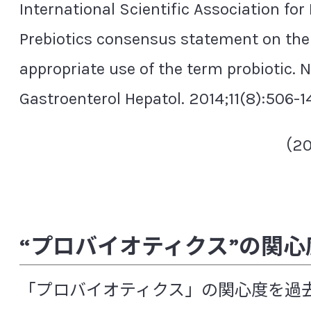
サイトカイン
細胞壁多糖
自己免疫
International Scientific Association for
脂質異常症（高脂血症）
歯周病
自
Prebiotics consensus statement on the
周術期（周手術期）
樹状細胞
種多
appropriate use of the term probiotic. 
Gastroenterol Hepatol. 2014;11(8):506-1
硝化細菌
上気道感染症
小腸
小胞体ストレス
食中毒
食物繊維
（2
シンバイオティクス
睡眠の質
スト
制御性Ｔ細胞（Treg）
整腸作用
染色体異常
前立腺がん
“プロバイオティクス”の関心
[た行]
「プロバイオティクス」の関心度を過去
大うつ病
大腸
大腸がん
大腸