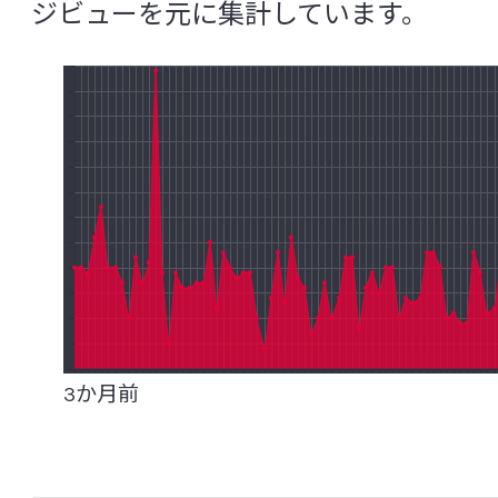
ジビューを元に集計しています。
タイトジャンクション
多剤耐性菌
多糖 - ペプチドグリカン複合体
単球
胆汁酸
胆道がん
腸炎関連大腸がん
腸管出血性大腸菌
腸管神経系
腸管
腸内常在菌
腸内フローラ
通年性ア
低出生体重児
ディスバイオシス
ディフィシル菌関連下痢症
適応（獲得
3か月前
デルタパワー
糖代謝異常
豆乳・発
糖尿病
トランスグルタミナーゼ