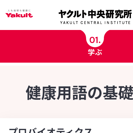
学ぶ
01.
学ぶ
ヤクルト中央研究所科学チャンネル
ヤクルト健康コラム
健康用語の基
健康用語の基礎知識
INDEX - 索引
菌の図鑑
[あ行]
[か行]
[さ行]
[た行]
[な行]
プロバイオティクス