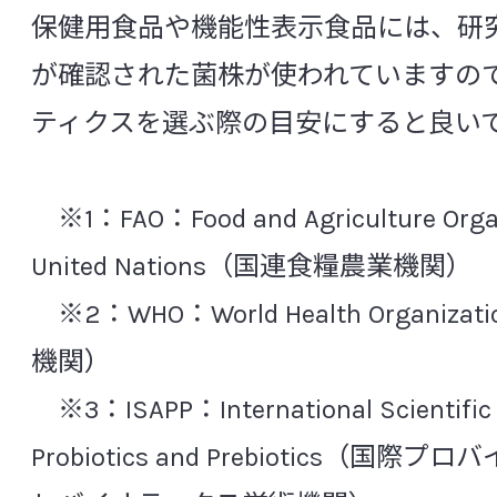
ウレアブレステスト(尿素呼気試験)
疫
保健用食品や機能性表示食品には、研
食品研究所
が確認された菌株が使われていますの
エコール
塩酸イリノテカン
炎症
医薬品研究所
ティクスを選ぶ際の目安にすると良い
オープン試験・ランダム化試験
オキサ
化粧品研究所
[か行]
※1：FAO：Food and Agriculture Organi
安全性研究所
角層水分含量
United Nations（国連食糧農業機関）
※2：WHO：World Health Organiz
過敏性腸症候群（IBS: Irritable bowel synd
分析試験研究所
機関）
花粉症
ガラクトオリゴ糖
がん幹細
非営利法人ヤクルト本社ヨーロッパ研
※3：ISAPP：International Scientific A
感染性合併症
機能性消化管障害
Probiotics and Prebiotics（国際
機能性ディスペプシア
強化培養
共