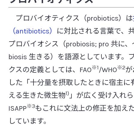
[や行]
[ら行]
[英数]
知る・楽しむ
プロバイオティクス（probiotics）は
（antibiotics）
に対比される言葉で、
[英数]
代田記念館
プロバイオシス（probiosis; pro 共
α-グルコシダーゼ阻害
B細胞
biosis 生きる）を語源としています
企業訪問プログラム
cDC（従来型樹状細胞）
※1
※2
クスの定義としては、FAO
/WHO
が
FISH法（ 蛍光 in situ ハイブリダイゼーシ
した「十分量を摂取したときに宿主に
中央研究所について
FOXP3
GABA（γ-アミノ酪酸）
I
1)
える生きた微生物
」が広く受け入れら
METs（メッツ）
MRSA
NK細胞
※3
ISAPP
もこれに文法上の修正を加え
中央研究所の概要
NST（Nutrition Support Team）
しています。
p-クレジル硫酸（パラクレジル硫酸、p-ク
主な研究成果