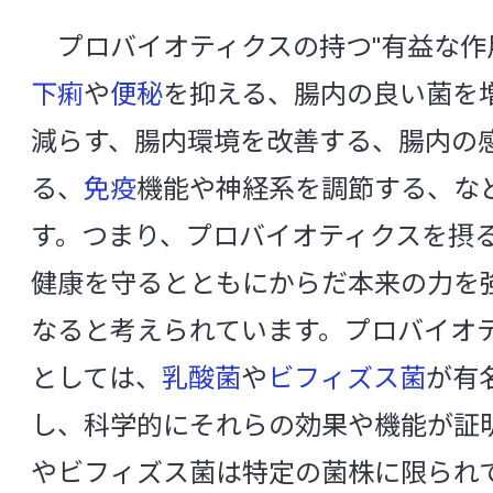
PCR
RT-PCR
SIRS
プロバイオティクスの持つ"有益な作
CSR活動
SSI（ Surgical Site Infection ：手術部位
下痢
や
便秘
を抑える、腸内の良い菌を
Toll様受容体
TOSムピロシン培地
減らす、腸内環境を改善する、腸内の
中央研究所の研究体制
る、
免疫
機能や神経系を調節する、な
[あ行]
す。つまり、プロバイオティクスを摂
組織構成と役割
アグリコン
アトピー性皮膚炎
アル
健康を守るとともにからだ本来の力を
信頼性保証室
アレルギー
アンチエイジング
アン
なると考えられています。プロバイオ
アントシアニン
胃
胃酸
萎縮
としては、
乳酸菌
や
ビフィズス菌
が有
基盤研究所
イソフラボン
遺伝子変異
胃不定愁
し、科学的にそれらの効果や機能が証
微生物研究所
インスリン抵抗性
院内感染
インフ
やビフィズス菌は特定の菌株に限られ