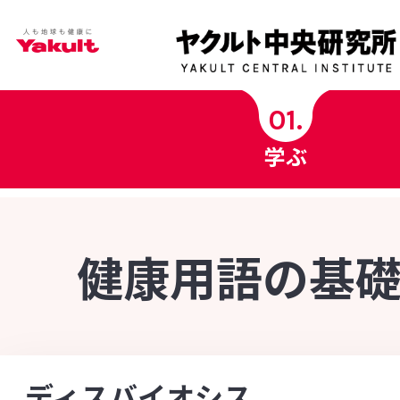
学ぶ
01.
学ぶ
ヤクルト中央研究所科学チャンネル
ヤクルト健康コラム
健康用語の基
健康用語の基礎知識
INDEX - 索引
菌の図鑑
[あ行]
[か行]
[さ行]
[た行]
[な行]
ディスバイオシス