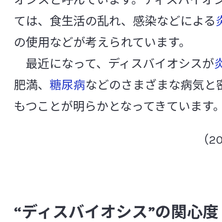
オシスと呼んでいます。ディスバイオ
PCR
RT-PCR
SIRS
ては、食生活の乱れ、感染などによる
CSR活動
SSI（ Surgical Site Infection ：手術部位
の使用などが考えられています。
Toll様受容体
TOSムピロシン培地
最近になって、ディスバイオシスが
中央研究所の研究体制
肥満、
糖尿病
などのさまざまな病気と
[あ行]
もつことが明らかとなってきています
組織構成と役割
アグリコン
アトピー性皮膚炎
アル
（2
信頼性保証室
アレルギー
アンチエイジング
アン
アントシアニン
胃
胃酸
萎縮
基盤研究所
イソフラボン
遺伝子変異
胃不定愁
微生物研究所
“ディスバイオシス”の関心度
インスリン抵抗性
院内感染
インフ