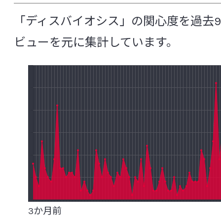
ウレアブレステスト(尿素呼気試験)
疫
食品研究所
「ディスバイオシス」の関心度を過去9
エコール
塩酸イリノテカン
炎症
ビューを元に集計しています。
医薬品研究所
オープン試験・ランダム化試験
オキサ
化粧品研究所
[か行]
安全性研究所
角層水分含量
過敏性腸症候群（IBS: Irritable bowel synd
分析試験研究所
花粉症
ガラクトオリゴ糖
がん幹細
非営利法人ヤクルト本社ヨーロッパ研
感染性合併症
機能性消化管障害
機能性ディスペプシア
強化培養
共
3か月前