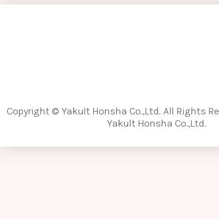
[な行]
内分泌かく乱化学物質
難消化性
難
乳がん
乳酸菌
乳酸菌発酵エキス
ノロウイルス
Copyright © Yakult Honsha Co.,Ltd. All Rights R
Yakult Honsha Co.,Ltd.
[は行]
パイエル板
敗血症
培養法
パイロシークエンス（パイロシークエンシン
バクテリアルトランスロケーション
ヒ
微生物の垂直伝播
微生物の水平伝播