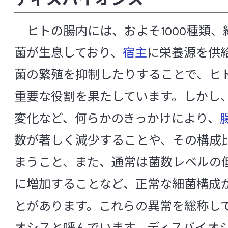
[や行]
[ら行]
[英数]
知る・楽しむ
ヒトの腸内には、およそ1000種類、約
菌が生息しており、
宿主
に栄養源を供
[英数]
代田記念館
菌の繁殖を抑制したりすることで、ヒ
α-グルコシダーゼ阻害
B細胞
重要な役割を果たしています。しかし
企業訪問プログラム
cDC（従来型樹状細胞）
変化など、何らかのきっかけにより、
FISH法（ 蛍光 in situ ハイブリダイゼーシ
数が著しく減少することや、その構成
中央研究所について
FOXP3
GABA（γ-アミノ酪酸）
I
まうこと、また、通常は菌数レベルの
METs（メッツ）
MRSA
NK細胞
に増加することなど、正常な細菌構成
中央研究所の概要
NST（Nutrition Support Team）
とがあります。これらの異常を総称し
p-クレジル硫酸（パラクレジル硫酸、p-ク
主な研究成果