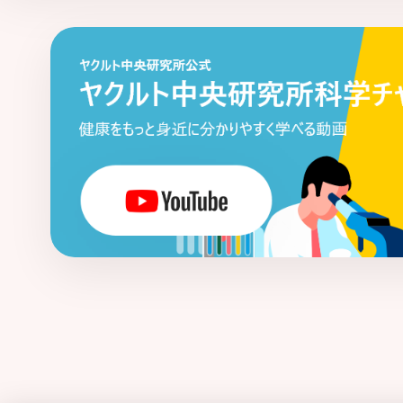
タイトジャンクション
多剤耐性菌
多糖 - ペプチドグリカン複合体
単球
胆汁酸
胆道がん
腸炎関連大腸がん
腸管出血性大腸菌
腸管神経系
腸管
腸内常在菌
腸内フローラ
通年性ア
低出生体重児
ディスバイオシス
ディフィシル菌関連下痢症
適応（獲得
デルタパワー
糖代謝異常
豆乳・発
糖尿病
トランスグルタミナーゼ