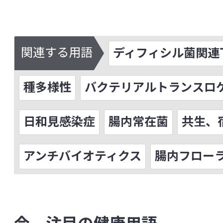
菌血症
グァバ葉ポリフェノール
ク
グラム陽性（陰性）菌
クロレラ
ゲ
関連する用語
ディフィシル菌関連
下痢
研究レビュー（システマティックレビュー、Sys
種多様性
バクテリアルトランスロ
Review(SR)）
交感神経
抗菌ペプチド
高血圧
日和見感染症
腸内常在菌
共生、
抗酸化
抗生物質（抗菌薬）耐性菌
アンチバイオティクス
腸内フロー
コホート研究
コルチゾール
コレス
[さ行]