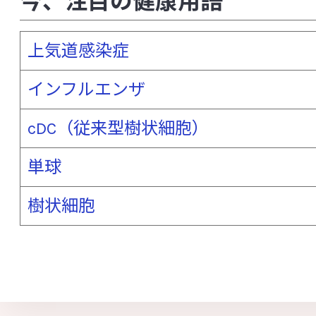
今、注目の健康用語
サイトカイン
細胞壁多糖
自己免疫
脂質異常症（高脂血症）
歯周病
自
上気道感染症
周術期（周手術期）
樹状細胞
種多
インフルエンザ
硝化細菌
上気道感染症
小腸
cDC（従来型樹状細胞）
小胞体ストレス
食中毒
食物繊維
シンバイオティクス
睡眠の質
スト
単球
制御性Ｔ細胞（Treg）
整腸作用
樹状細胞
染色体異常
前立腺がん
[た行]
大うつ病
大腸
大腸がん
大腸