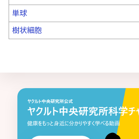
単球
タイトジャンクション
多剤耐性菌
多糖 - ペプチドグリカン複合体
単球
樹状細胞
胆汁酸
胆道がん
腸炎関連大腸がん
腸管出血性大腸菌
腸管神経系
腸管
腸内常在菌
腸内フローラ
通年性ア
低出生体重児
ディスバイオシス
ディフィシル菌関連下痢症
適応（獲得
デルタパワー
糖代謝異常
豆乳・発
糖尿病
トランスグルタミナーゼ