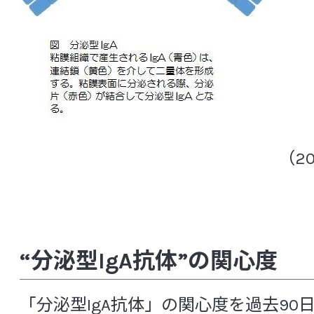
ウレアブレステスト(尿素呼気試験)
疫
食品研究所
エコール
塩酸イリノテカン
炎症
医薬品研究所
オープン試験・ランダム化試験
オキサ
化粧品研究所
[か行]
（2
安全性研究所
角層水分含量
過敏性腸症候群（IBS: Irritable bowel synd
分析試験研究所
花粉症
ガラクトオリゴ糖
がん幹細
非営利法人ヤクルト本社ヨーロッパ研
“分泌型IgA抗体”の関心度
感染性合併症
機能性消化管障害
機能性ディスペプシア
強化培養
共
「分泌型IgA抗体」の関心度を過去90