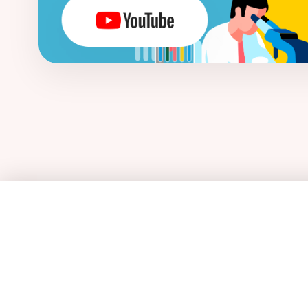
[な行]
内分泌かく乱化学物質
難消化性
難
乳がん
乳酸菌
乳酸菌発酵エキス
ノロウイルス
[は行]
パイエル板
敗血症
培養法
パイロシークエンス（パイロシークエンシン
バクテリアルトランスロケーション
ヒ
微生物の垂直伝播
微生物の水平伝播