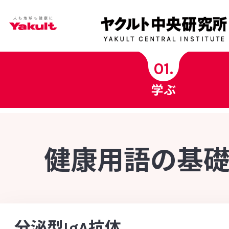
学ぶ
01.
学ぶ
ヤクルト中央研究所科学チャンネル
ヤクルト健康コラム
健康用語の基
健康用語の基礎知識
INDEX - 索引
菌の図鑑
[あ行]
[か行]
[さ行]
[た行]
[な行]
分泌型IgA抗体