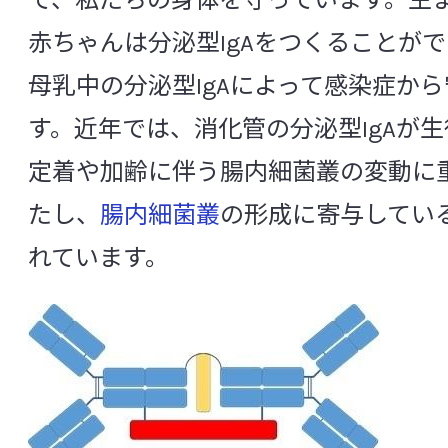
て、私たちの身体を守っています。生
PCR
RT-PCR
SIRS
赤ちゃんは分泌型IgAをつくることが
CSR活動
SSI（ Surgical Site Infection ：手術部位
母乳中の分泌型IgAによって感染症か
Toll様受容体
TOSムピロシン培地
す。近年では、消化管の分泌型IgAが
中央研究所の研究体制
定着や加齢に伴う腸内細菌叢の変動に
[あ行]
たし、
腸内細菌叢
の形成に寄与してい
組織構成と役割
アグリコン
アトピー性皮膚炎
アル
れています。
信頼性保証室
アレルギー
アンチエイジング
アン
アントシアニン
胃
胃酸
萎縮
基盤研究所
イソフラボン
遺伝子変異
胃不定愁
微生物研究所
インスリン抵抗性
院内感染
インフ