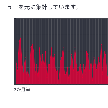
菌血症
グァバ葉ポリフェノール
ク
ューを元に集計しています。
グラム陽性（陰性）菌
クロレラ
ゲ
下痢
研究レビュー（システマティックレビュー、Sys
Review(SR)）
交感神経
抗菌ペプチド
高血圧
抗酸化
抗生物質（抗菌薬）耐性菌
コホート研究
コルチゾール
コレス
3か月前
[さ行]