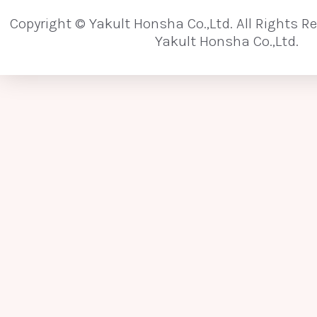
Copyright © Yakult Honsha Co.,Ltd. All Rights R
ヒトミルクオリゴ糖
ビフィズス菌
Yakult Honsha Co.,Ltd.
肥満
表在性膀胱がん
日和見感染症
フェノール類
フコイダン
フコシル
プラセボ
プラセボ対照二重遮蔽二群並
プレバイオティクス
プロテオーム
プロバイオティクス
分泌型IgA抗体
変異原性
便秘
放射能
ポスト
ホスファチジルセリン
[ま行]