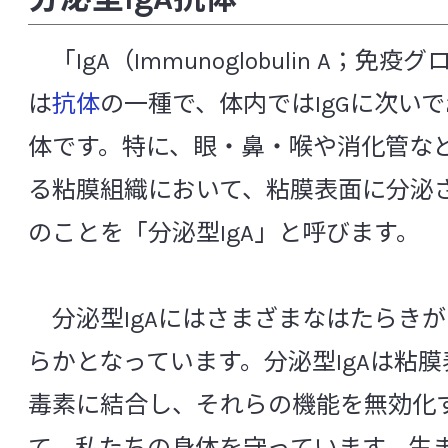
[や行]
[ら行]
[英数]
知る・楽しむ
「IgA（Immunoglobulin A；免
は
抗体
の一種で、体内ではIgGに次い
[英数]
代田記念館
体です。特に、眼・鼻・喉や消化管な
α-グルコシダーゼ阻害
B細胞
る粘膜組織において、粘膜表面に分泌さ
企業訪問プログラム
cDC（従来型樹状細胞）
のことを「分泌型IgA」と呼びます。
FISH法（ 蛍光 in situ ハイブリダイゼーシ
中央研究所について
FOXP3
GABA（γ-アミノ酪酸）
I
分泌型IgAにはさまざまなはたらき
METs（メッツ）
MRSA
NK細胞
らかとなっています。分泌型IgAは粘
中央研究所の概要
NST（Nutrition Support Team）
毒素に結合し、それらの機能を無効化
p-クレジル硫酸（パラクレジル硫酸、p-ク
主な研究成果