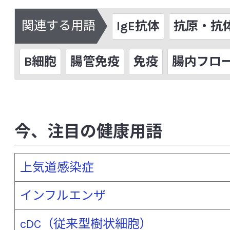
サイトカイン
細胞壁多糖
自己免疫
関連する用語
IgE抗体
抗原・抗
脂質異常症（高脂血症）
歯周病
自
周術期（周手術期）
樹状細胞
種多
B細胞
腸管免疫
免疫
腸内フロ
硝化細菌
上気道感染症
小腸
小胞体ストレス
食中毒
食物繊維
シンバイオティクス
睡眠の質
スト
今、注目の健康用語
制御性Ｔ細胞（Treg）
整腸作用
上気道感染症
染色体異常
前立腺がん
インフルエンザ
[た行]
cDC（従来型樹状細胞）
大うつ病
大腸
大腸がん
大腸