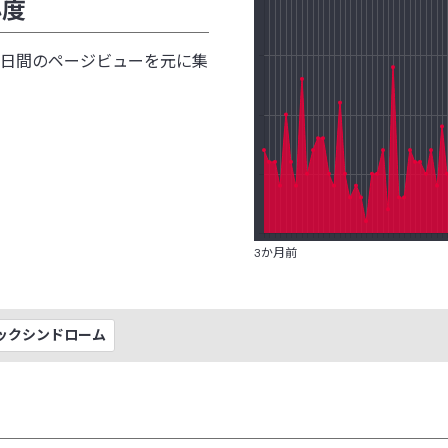
心度
研究レビュー（システマティックレ
腸管出血性大腸菌
ー、Systematic Review(SR)）
腸管神経系
90日間のページビューを元に集
交感神経
腸管免疫
抗菌ペプチド
腸内常在菌
高血圧
腸内フローラ
抗原・抗体
通年性アレルギー性鼻炎
抗酸化
低出生体重児
抗生物質（抗菌薬）耐性菌
ディスバイオシス
抗糖化
ディフィシル菌関連下痢症
3か月前
コホート研究
適応（獲得）免疫
コルチゾール
デルタパワー
コレステロール
糖代謝異常
ックシンドローム
豆乳・発酵豆乳
]
糖尿病
サイトカイン
トランスグルタミナーゼ
細胞壁多糖
自己免疫疾患
[な行]
脂質異常症（高脂血症）
内分泌かく乱化学物質