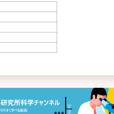
歯周病
難消化性
自然免疫
難培養菌
周術期（周手術期）
乳がん
樹状細胞
乳酸菌
種多様性
乳酸菌発酵エキス
硝化細菌
脳腸相関
上気道感染症
ノロウイルス
小腸
[は行]
上部消化管
パイエル板
小胞体ストレス
敗血症
食中毒
培養法
食物繊維
パイロシークエンス（パイロ
シンバイオティクス
エンシング）法
睡眠の質