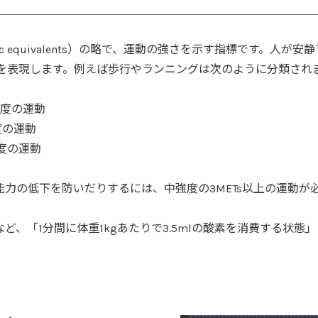
角層水分含量
整腸作用
敏性腸症候群（IBS: Irritable
セグメント細菌
el syndrome）
c equivalents）の略で、運動の強さを示す指標です。人が安静
染色体異常
花粉症
さを表現します。例えば歩行やランニングは次のように分類され
前立腺がん
ガラクトオリゴ糖
がん幹細胞
[た行]
強度の運動
感染性合併症
大うつ病
度の運動
機能性消化管障害
大腸
度の運動
機能性ディスペプシア
大腸がん
強化培養
大腸ポリープ
共生、宿主
タイトジャンクション
力の低下を防いだりするには、中強度の3METs以上の運動が
菌血症
多剤耐性菌
グァバ葉ポリフェノール
多糖 - ペプチドグリカン複合
、「1分間に体重1kgあたりで3.5mlの酸素を消費する状態
クラスター解析
単球
グラム陽性（陰性）菌
短鎖脂肪酸
クロレラ
胆汁酸
ゲノム解析
胆道がん
下痢
腸炎関連大腸がん