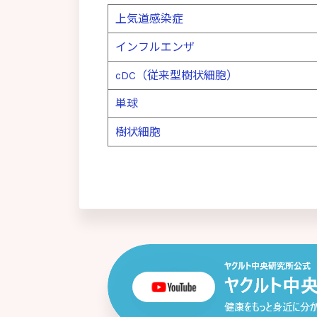
遺伝子変異
上気道感染症
胃不定愁訴
インフルエンザ
インスリン抵抗性
院内感染
cDC（従来型樹状細胞）
インフルエンザ
単球
ウレアブレステスト(尿素呼気試験)
疫学研究
樹状細胞
エコール
塩酸イリノテカン
炎症
炎症性腸疾患
オープン試験・ランダム化試験
オキサリプラチン