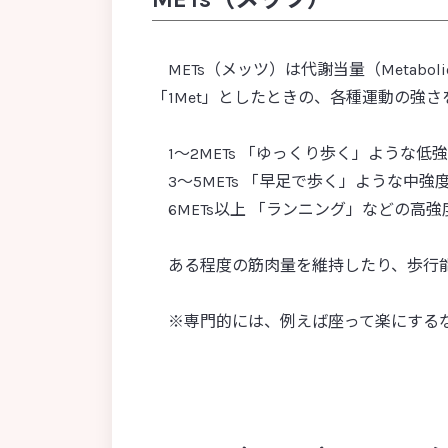
α-グルコシダーゼ阻害
B細胞
過
cDC（従来型樹状細胞）
bow
METs（メッツ）は代謝当量（Metaboli
FISH法（ 蛍光 in situ ハイブリダイ
「1Met」としたときの、各種運動の強
ゼーション法 ）
FOXP3
1〜2METs 「ゆっくり歩く」ような低
GABA（γ-アミノ酪酸）
3〜5METs 「早足で歩く」ような中強
IgE抗体
6METs以上 「ランニング」などの高強
IL-10
METs（メッツ）
MRSA
ある程度の筋肉量を維持したり、歩行能
NK細胞
NST（Nutrition Support Team）
※専門的には、例えば座って楽にするなど
p-クレジル硫酸（パラクレジル硫
酸、p-クレシル硫酸）
PCR
RT-PCR
SIRS