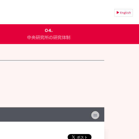
▶ English
04.
中央研究所の研究体制
組織構成と役割
信頼性保証室
基盤研究所
微生物研究所
食品研究所
医薬品研究所
化粧品研究所
安全性研究所
分析試験研究所
バクテリアルトランスロケーション
非営利法人ヤクルト本社ヨーロッパ研究所
ヒアルロン酸