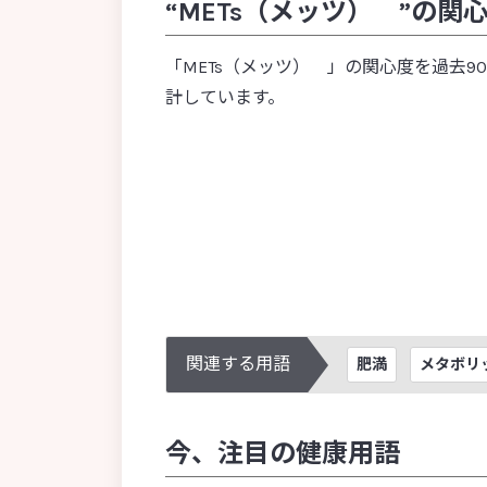
“METs（メッツ） ”の関
SSI（ Surgical Site Infection ：手術
部位感染）
ビュ
「METs（メッツ） 」の関心度を過去
Toll様受容体
計しています。
TOSムピロシン培地
T細胞
[あ行]
アグリコン
アトピー性皮膚炎
アルコール性肝障害
アレルギー
アンチエイジング
アンチバイオティクス
関連する用語
肥満
メタボリ
アントシアニン
[さ行
胃
胃酸
今、注目の健康用語
萎縮性胃炎
イソフラボン