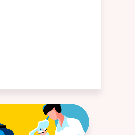
[や行]
薬物相互作用
予防医学
[ら行]
ラメラ構造脂質
リーキーガット（Leaky Gut、腸管壁
侵漏）
リボソームRNA（rRNA）
リポ多糖（LPS：
Lipopolysaccharide）
レム睡眠・ノンレム睡眠
シーク
[わ行]