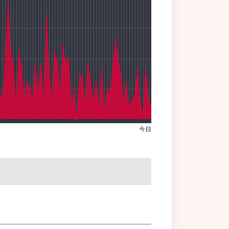
分泌型IgA抗体
ペプシノゲン
変異原性
便秘
放射能
ポストゲノム
ホスファチジルセリン
[ま行]
マイクロアレイ
今日
マイクロバイオーム
マクロファージ
慢性炎症
迷走神経
メタゲノム解析
メタボリックシンドローム
免疫
モノクローナル抗体