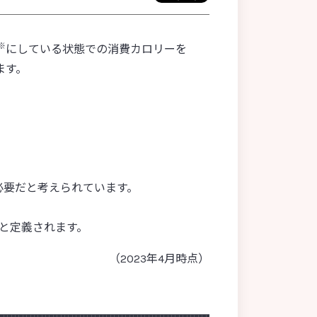
微生物の垂直伝播
微生物の水平伝播
※
にしている状態での消費カロリーを
ヒトミルクオリゴ糖
ます。
ビフィズス菌
皮膚バリア機能
肥満
表在性膀胱がん
日和見感染症
ピロリ菌
フェノール類
必要だと考えられています。
フコイダン
フコシルラクトース
体
」と定義されます。
プラセボ
プラセボ対照二重遮蔽二群並行試験
（2023年4月時点）
プレバイオティクス
プロテオーム
プロバイオティクス