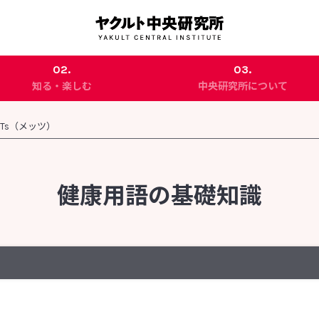
02.
03.
知る・楽しむ
中央研究所について
代田記念館
中央研究所の概要
ETs（メッツ）
企業訪問プログラム
主な研究成果
CSR活動
健康用語の基礎知識
ストレス
]
制御性Ｔ細胞（Treg）