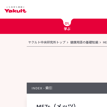
01.
学ぶ
ヤクルト中央研究所科学チャンネル
ヤクルト中央研究所トップ
健康用語の基礎知識
M
ヤクルト健康コラム
健康用語の基礎知識
菌の図鑑
INDEX - 索引
[英数]
[か行
METs（メッツ）