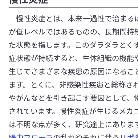
[や行]
[ら行]
[英数]
知る・楽しむ
慢性炎症とは、本来一過性で治まる
が低レベルではあるものの、長期間持
[英数]
代田記念館
た状態を指します。このダラダラとく
α-グルコシダーゼ阻害
B細胞
症状態が持続すると、生体組織の機能
企業訪問プログラム
cDC（従来型樹状細胞）
生じてさまざまな疾患の原因になるこ
FISH法（ 蛍光 in situ ハイブリダイゼーシ
ます。とくに、非感染性疾患と総称さ
中央研究所について
FOXP3
GABA（γ-アミノ酪酸）
I
やがんなどを引き起こす要因として、
METs（メッツ）
MRSA
NK細胞
されています。慢性炎症が生じるメカ
中央研究所の概要
NST（Nutrition Support Team）
は不明な点が多く、研究途上にありま
p-クレジル硫酸（パラクレジル硫酸、p-ク
主な研究成果