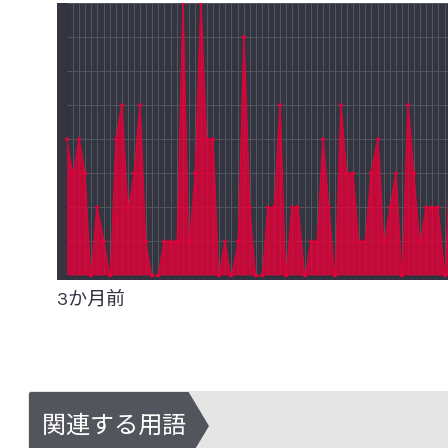
ウレアブレステスト(尿素呼気試験)
疫
食品研究所
エコール
塩酸イリノテカン
炎症
医薬品研究所
オープン試験・ランダム化試験
オキサ
化粧品研究所
[か行]
安全性研究所
角層水分含量
過敏性腸症候群（IBS: Irritable bowel synd
分析試験研究所
3か月前
花粉症
ガラクトオリゴ糖
がん幹細
非営利法人ヤクルト本社ヨーロッパ研
感染性合併症
機能性消化管障害
機能性ディスペプシア
強化培養
共
関連する用語