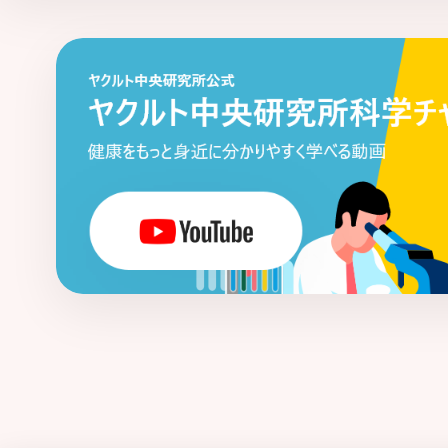
タイトジャンクション
多剤耐性菌
多糖 - ペプチドグリカン複合体
単球
胆汁酸
胆道がん
腸炎関連大腸がん
腸管出血性大腸菌
腸管神経系
腸管
腸内常在菌
腸内フローラ
通年性ア
低出生体重児
ディスバイオシス
ディフィシル菌関連下痢症
適応（獲得
デルタパワー
糖代謝異常
豆乳・発
糖尿病
トランスグルタミナーゼ