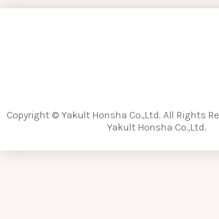
[な行]
内分泌かく乱化学物質
難消化性
難
乳がん
乳酸菌
乳酸菌発酵エキス
ノロウイルス
Copyright © Yakult Honsha Co.,Ltd. All Rights R
[は行]
Yakult Honsha Co.,Ltd.
パイエル板
敗血症
培養法
パイロシークエンス（パイロシークエンシン
バクテリアルトランスロケーション
ヒ
微生物の垂直伝播
微生物の水平伝播