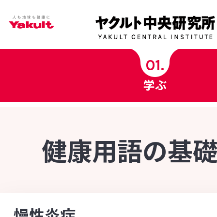
学ぶ
01.
学ぶ
ヤクルト中央研究所科学チャンネル
ヤクルト健康コラム
健康用語の基
健康用語の基礎知識
INDEX - 索引
菌の図鑑
[あ行]
[か行]
[さ行]
[た行]
[な行]
慢性炎症