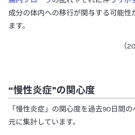
腸内フローラ
の乱れやそれに伴う
リポ
PCR
RT-PCR
SIRS
成分の体内への移行が関与する可能性
CSR活動
SSI（ Surgical Site Infection ：手術部位
ます。
Toll様受容体
TOSムピロシン培地
中央研究所の研究体制
（2
[あ行]
組織構成と役割
アグリコン
アトピー性皮膚炎
アル
信頼性保証室
アレルギー
アンチエイジング
アン
“慢性炎症”の関心度
アントシアニン
胃
胃酸
萎縮
基盤研究所
「慢性炎症」の関心度を過去90日間の
イソフラボン
遺伝子変異
胃不定愁
元に集計しています。
微生物研究所
インスリン抵抗性
院内感染
インフ