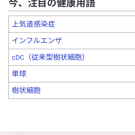
サイトカイン
細胞壁多糖
自己免疫
今、注目の健康用語
脂質異常症（高脂血症）
歯周病
自
上気道感染症
周術期（周手術期）
樹状細胞
種多
インフルエンザ
硝化細菌
上気道感染症
小腸
小胞体ストレス
食中毒
食物繊維
cDC（従来型樹状細胞）
シンバイオティクス
睡眠の質
スト
単球
制御性Ｔ細胞（Treg）
整腸作用
樹状細胞
染色体異常
前立腺がん
[た行]
大うつ病
大腸
大腸がん
大腸