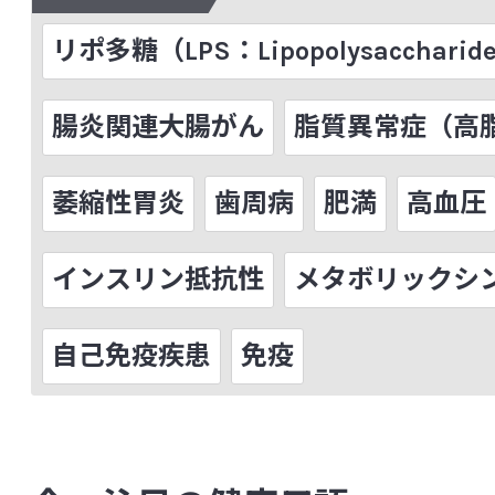
菌血症
グァバ葉ポリフェノール
ク
リポ多糖（LPS：Lipopolysaccharid
グラム陽性（陰性）菌
クロレラ
ゲ
下痢
腸炎関連大腸がん
脂質異常症（高
研究レビュー（システマティックレビュー、Sys
萎縮性胃炎
歯周病
肥満
高血圧
Review(SR)）
交感神経
抗菌ペプチド
高血圧
インスリン抵抗性
メタボリックシ
抗酸化
抗生物質（抗菌薬）耐性菌
自己免疫疾患
免疫
コホート研究
コルチゾール
コレス
[さ行]