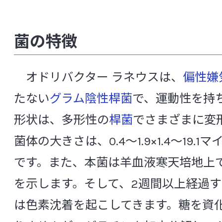
アシディチオバチルス チオオキシダンス
食品研究所
アッカーマンシア ムシニフィラ
菌の特徴
アリスティペス インディスティンクタス
エシ
医薬品研究所
エンテロコッカス フェカーリス
オドリバクタ
オドリバクター ラネウスは、
偏性嫌
化粧品研究所
[カ行]
たない
グラム陰性
桿菌
で、運動性を持
カンピロバクター ジェジュニ
安全性研究所
形状は、多形性の
桿菌
でさまざまに変
キューティバクテリウム アクネス
クリステン
菌体の大きさは、0.4～1.9×1.4～19.
分析試験研究所
クロストリジウム パーフリンジェンス
です。また、本菌は羊血液寒天培地上
クロストリディオイデス ディフィシル
非営利法人ヤクルト本社ヨーロッパ研
を示します。そして、2週間以上経過
コリンセラ アエロファシエンス
コリンセラ 
は色素沈着を起こしてきます。糖を資
[サ行]