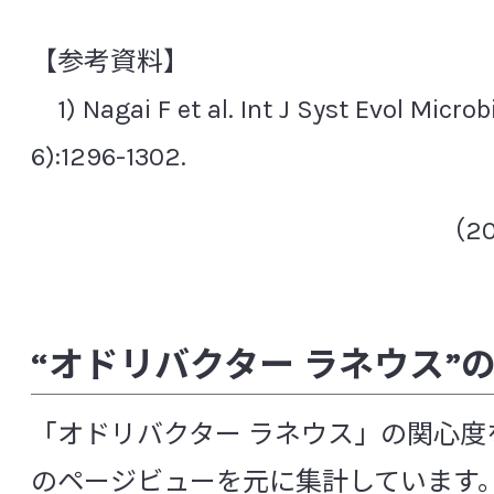
ビフィドバクテリウム シュードカテヌラータム
【参考資料】
ビフィドバクテリウム ビフィダム
1) Nagai F et al. Int J Syst Evol Microb
ビフィドバクテリウム ブレーべ
6):1296-1302.
ビフィドバクテリウム モンゴリエンセ
ビフィドバクテリウム ロンガム 亜種 インファ
（2
ビフィドバクテリウム ロンガム 亜種 ロンガム
ビブリオ パラヘモリティクス
フィーカリバクテリウム プラウスニッツイ
“オドリバクター ラネウス”
フシカテニバクター サッカリボランス
フソバクテリウム バリウム
「オドリバクター ラネウス」の関心度
ブチリシコッカス フィーシホミニス
のページビューを元に集計しています