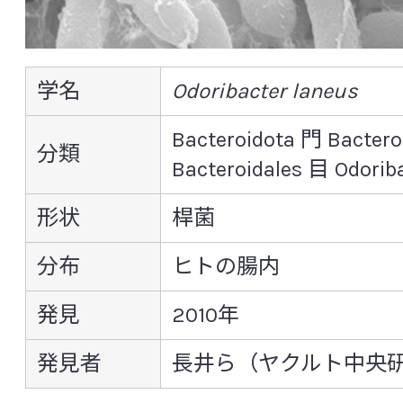
ヒトや動物と共生する菌
ヤクルトが発見および機能解明に関わった菌
CSR活動
腸内フローラにおける未知菌探索の取り組み
学名
Odoribacter laneus
研究所編ー
中央研究所の研究体制
Bacteroidota 門 Bactero
用語解説
分類
Bacteroidales 目 Odorib
組織構成と役割
形状
桿菌
INDEX - 索引
信頼性保証室
分布
ヒトの腸内
カタカナ
学名
発見
2010年
基盤研究所
[ア行]
発見者
長井ら（ヤクルト中央
微生物研究所
アシダミノコッカス ファーメンタンス