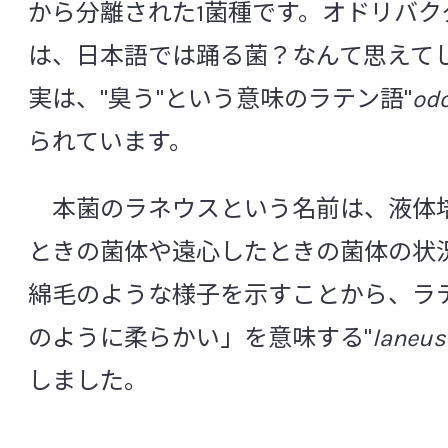
から分離された1菌種です。オドリバク
[ナ行]
は、日本語では踊る菌？なんて思えて
ニトロスピラ モスコヴィエンシス
ニトロソモ
実は、"臭う"という意味のラテン語"
od
ニトロバクター ウィノグラドスキイ
[ハ行]
られています。
バクテロイデス オレイシプレヌス
バクテロイ
本菌のラネウスという名前は、液体
バクテロイデス フラクサス
バクテロイデス 
ときの菌体や遠心したときの菌体の状
バチルス セレウス
バルネシエラ インテステ
綿毛のような様子を示すことから、ラ
パラサテレラ エクスクレメンティホミニス
のように柔らかい」を意味する"
laneu
パラサテレラ セクンダ
パラプレボテラ キシ
しました。
パラプレボテラ クララ
ビフィドバクテリウム アドレセンティス