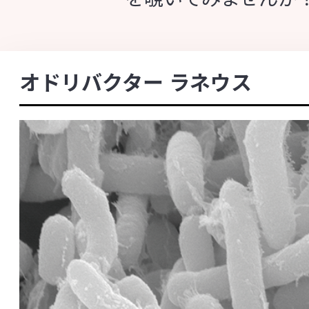
知る・楽しむ
オドリバクター ラネウス
CONTENTS - 目次
代田記念館
菌の図鑑コンテンツについて
企業訪問プログラム
細菌の大きさ
細菌の名前
中央研究所について
細菌の分類と名称について
細菌の命名に
中央研究所の概要
各論
発酵食品に関わる菌
病原性を持つ菌
主な研究成果