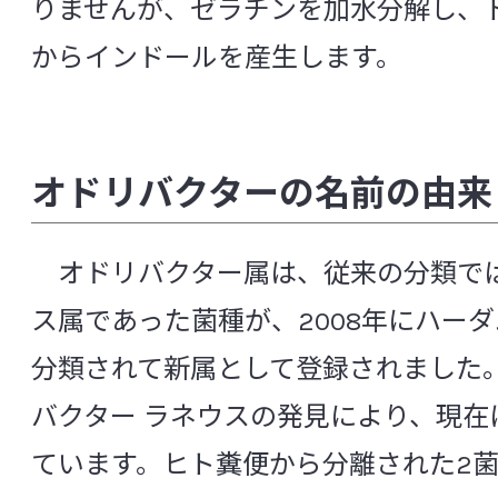
りませんが、ゼラチンを加水分解し、
サクシナティモナス ヒッペイ
サテレラ パル
からインドールを産生します。
サルモネラ エンテリカ
シュードモナス エル
スタフィロコッカス アウレウス
スタフィロコッカス エピデルミディス
オドリバクターの名前の由来
ストレプトコッカス サーモフィルス
ストレプトコッカス ミュータンス
スラッキア
オドリバクター属は、従来の分類で
セカンディラクトバチルス オドラティトフイ
ス属であった菌種が、2008年にハー
セグメンテッド フィラメンタス バクテリア
分類されて新属として登録されました
[タ行]
バクター ラネウスの発見により、現在
ディアリスター サクシナティフィラス
ています。ヒト糞便から分離された2
トマスクラベリア ラモーサ