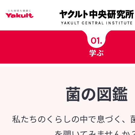
学ぶ
01.
学ぶ
ヤクルト中央研究所科学チャンネル
ヤクルト健康コラム
菌の図鑑
健康用語の基礎知識
私たちのくらしの中で息づく、
菌の図鑑
を覗いてみませんか